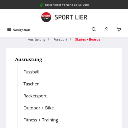
kostenloser Versand ab 50 Euro
Zum Hauptinhalt springen
Navigation
Ausrüstung
Funsport
Skates + Boards
Ausrüstung
Fussball
Taschen
Racketsport
Outdoor + Bike
Fitness + Training