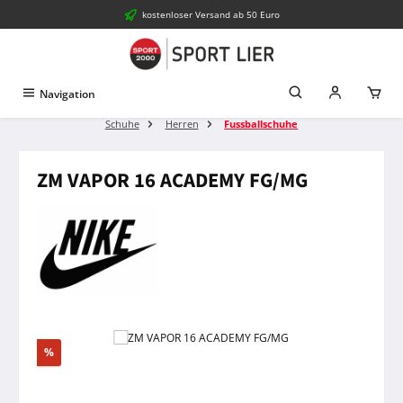
kostenloser Versand ab 50 Euro
Zum Hauptinhalt springen
Navigation
Schuhe
Herren
Fussballschuhe
ZM VAPOR 16 ACADEMY FG/MG
Bildergalerie überspringen
Rabatt
%