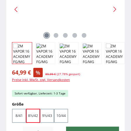
Verkaufspreis:
64,99 €
%
Regulärer Preis:
89,99 €
(27.78% gespart)
Preise inkl. MwSt. zzgl. Versandkosten
Sofort verfügbar, Lieferzeit: 1-3 Tage
auswählen
Größe
8/41
8½/42
9½/43
10/44
Produkt Anzahl: Gib den gewünschten Wert ein oder benutze die Schaltfläche