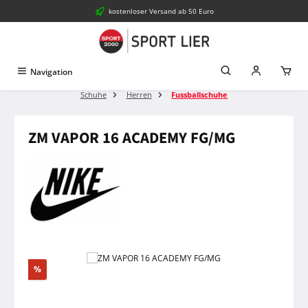
kostenloser Versand ab 50 Euro
Zum Hauptinhalt springen
Navigation
Schuhe
Herren
Fussballschuhe
ZM VAPOR 16 ACADEMY FG/MG
Bildergalerie überspringen
Rabatt
%