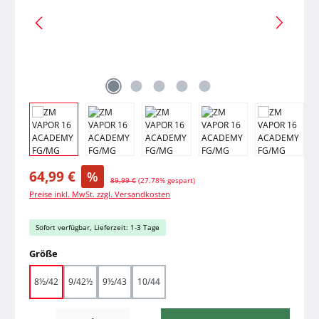
Verkaufspreis:
64,99 €
%
Regulärer Preis:
89,99 €
(27.78% gespart)
Preise inkl. MwSt. zzgl. Versandkosten
Sofort verfügbar, Lieferzeit: 1-3 Tage
auswählen
Größe
8½/42
9/42½
9½/43
10/44
Produkt Anzahl: Gib den gewünschten Wert ein oder benutze die Schaltfläche