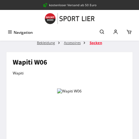
kostenloser Versand ab 50 Euro
Zum Hauptinhalt springen
Navigation
Bekleidung
Accesoires
Socken
Wapiti W06
Wapiti
Bildergalerie überspringen