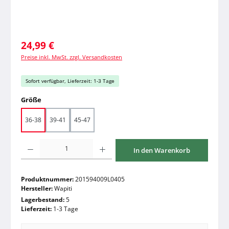
Regulärer Preis:
24,99 €
Preise inkl. MwSt. zzgl. Versandkosten
Sofort verfügbar, Lieferzeit: 1-3 Tage
auswählen
Größe
36-38
39-41
45-47
Produkt Anzahl: Gib den gewünschten Wert ein oder benutze die Schaltfläche
In den Warenkorb
Produktnummer:
201594009L0405
Hersteller:
Wapiti
Lagerbestand:
5
Lieferzeit:
1-3 Tage