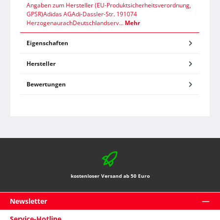
Angaben zum Hersteller (EU-Produktsicherheitsverordnung,
GPSR)Adidas AGAdi-Dassler-Str. 191074
HerzogenaurachDeutschlandserv…
Mehr
Eigenschaften
Hersteller
Bewertungen
kostenloser Versand ab 50 Euro
Newsletter
Service-Hotline