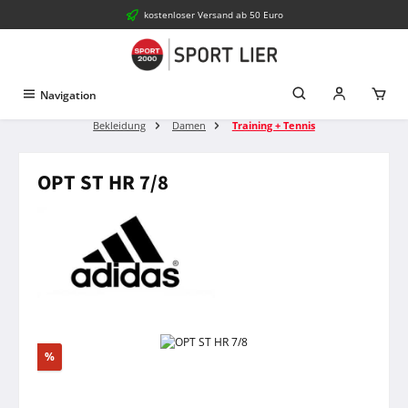
kostenloser Versand ab 50 Euro
Zum Hauptinhalt springen
Navigation
Bekleidung
Damen
Training + Tennis
OPT ST HR 7/8
Bildergalerie überspringen
Rabatt
%