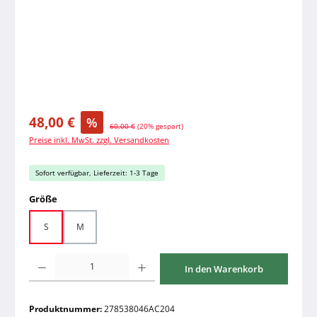
Verkaufspreis:
48,00 €
%
Regulärer Preis:
60,00 €
(20% gespart)
Preise inkl. MwSt. zzgl. Versandkosten
Sofort verfügbar, Lieferzeit: 1-3 Tage
auswählen
Größe
S
M
Produkt Anzahl: Gib den gewünschten Wert ein oder benutze die Schaltfläche
In den Warenkorb
Produktnummer:
278538046AC204