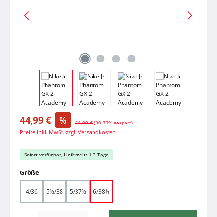
Verkaufspreis:
44,99 €
%
Regulärer Preis:
64,99 €
(30.77% gespart)
Preise inkl. MwSt. zzgl. Versandkosten
Sofort verfügbar, Lieferzeit: 1-3 Tage
auswählen
Größe
4/36
5½/38
5/37½
6/38½
Produkt Anzahl: Gib den gewünschten Wert ein oder benutze die Schaltfläche