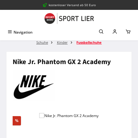
kostenloser Versand ab 50 Euro
Zum Hauptinhalt springen
Navigation
Schuhe
Kinder
Fussballschuhe
Nike Jr. Phantom GX 2 Academy
Bildergalerie überspringen
Rabatt
%