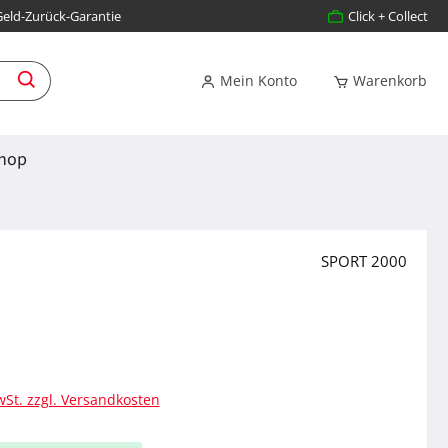
Geld-Zurück-Garantie
Click + Collect
Mein Konto
Warenkorb
hop
SPORT 2000
s:
wSt. zzgl. Versandkosten