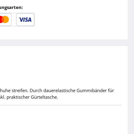
ungsarten:
dit- oder Debitkarte
 Schuhe streifen. Durch dauerelastische Gummibänder für
l. praktischer Gürteltasche.