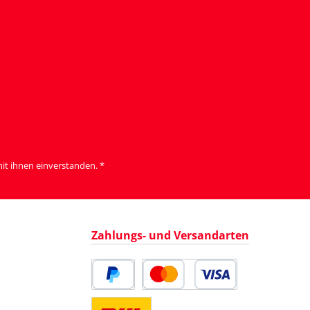
it ihnen einverstanden.
*
Zahlungs- und Versandarten
PayPal
Kredit- oder Debitkarte