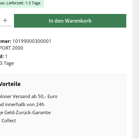
ar, Lieferzeit: 1-3 Tage
l: Gib den gewünschten Wert ein oder benutze die Schaltflächen 
In den Warenkorb
mmer:
10199000300001
PORT 2000
d:
1
3 Tage
Vorteile
loser Versand ab 50,- Euro
nd innerhalb von 24h
e Geld-Zurück-Garantie
 Collect