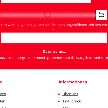
Mail-
Adresse
*
Loading...
Um weiterzugehen, geben Sie die oben abgebildeten Zeichen ein
*
Datenschutz
hutzbestimmungen
zur Kenntnis genommen und die
AGB
gelesen und bin m
e
Informationen
sten
Über Uns
ten
Textildruck