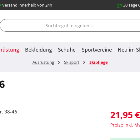
Versand innerhalb von 24h
30 Tage 
rüstung
Bekleidung
Schuhe
Sportvereine
Neu im S
Ausrüstung
Skisport
Skipflege
6
Regulärer Prei
21,95 €
Preise inkl. M