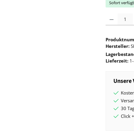
Sofort verfügb
Produkt Anzah
Produktnu
Hersteller:
S
Lagerbestan
Lieferzeit:
1-
Unsere 
Kosten
Versa
30 Tag
Click +