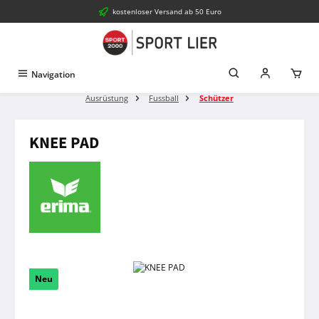
kostenloser Versand ab 50 Euro
Zum Hauptinhalt springen
Navigation
Ausrüstung
Fussball
Schützer
KNEE PAD
Bildergalerie überspringen
Neu