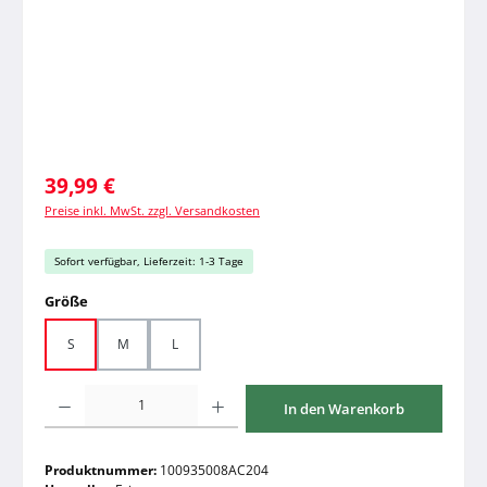
Regulärer Preis:
39,99 €
Preise inkl. MwSt. zzgl. Versandkosten
Sofort verfügbar, Lieferzeit: 1-3 Tage
auswählen
Größe
S
M
L
Produkt Anzahl: Gib den gewünschten Wert ein oder benutze die Schaltfläche
In den Warenkorb
Produktnummer:
100935008AC204