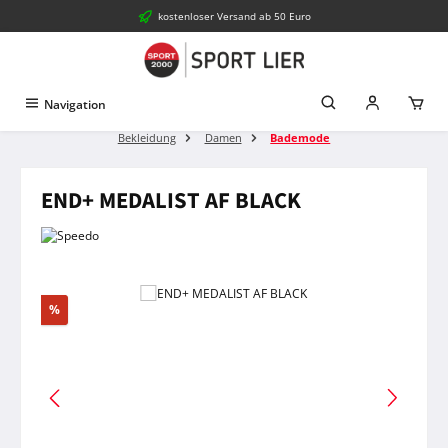
kostenloser Versand ab 50 Euro
Zum Hauptinhalt springen
Navigation
Bekleidung
Damen
Bademode
END+ MEDALIST AF BLACK
Bildergalerie überspringen
Rabatt
%