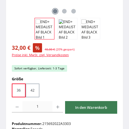
Verkaufspreis:
32,00 €
%
Regulärer Preis:
40,00 €
(20% gespart)
Preise inkl. MwSt. zzgl. Versandkosten
Sofort verfügbar, Lieferzeit: 1-3 Tage
auswählen
Größe
36
42
Produkt Anzahl: Gib den gewünschten Wert ein oder benutze die Schaltfläche
In den Warenkorb
Produktnummer:
215692022A3303
Hersteller:
Speedo