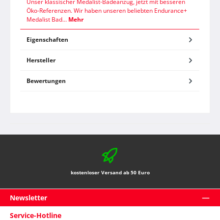
Unser klassischer Medalist-Badeanzug, jetzt mit besseren
Öko-Referenzen. Wir haben unseren beliebten Endurance+
Medalist Bad…
Mehr
Eigenschaften
Hersteller
Bewertungen
kostenloser Versand ab 50 Euro
Newsletter
Service-Hotline